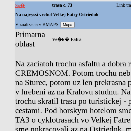
trasa c. 73
Link tr
Sp�
Na najvyssi vrchol Velkej Fatry Ostriedok
Vizualizacia v BMAPS
Primarna
Ve�k� Fatra
oblast
Na zaciatoh trochu asfaltu a dobra 
CREMOSNOM. Potom trochu nebezpe
na Sturec, potom uz len prekrasna p
v hrebeni az na Kralovu studnu. N
trochu skratil trasu po turistickej 
cestami. Pod horskym hotelom sme 
TA3 o cyklotrasach vo Velkej Fatr
sme pokracovali az na Ostriedok, m