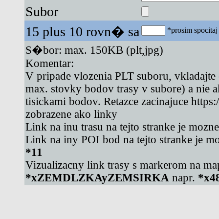
Subor
15 plus 10 rovn� sa
*prosim spocitaj 
S�bor: max. 150KB (plt,jpg)
Komentar:
V pripade vlozenia PLT suboru, vkladajte
max. stovky bodov trasy v subore) a nie 
tisickami bodov. Retazce zacinajuce https
zobrazene ako linky
Link na inu trasu na tejto stranke je mozn
Link na iny POI bod na tejto stranke je m
*11
Vizualizacny link trasy s markerom na ma
*xZEMDLZKAyZEMSIRKA
napr.
*x4