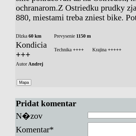
ochranarom.Z Ostriedku prudky zj
880, miestami treba zniest bike. Pot
Dlzka
60 km
Prevysenie
1150 m
Kondicia
Technika
++++
Krajina
+++++
+++
Autor
Andrej
Pridat komentar
N�zov
Komentar*