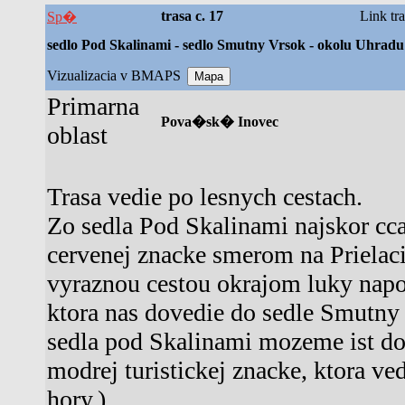
trasa c. 17
Link tr
Sp�
sedlo Pod Skalinami - sedlo Smutny Vrsok - okolu Uhradu 
Vizualizacia v BMAPS
Primarna
Pova�sk� Inovec
oblast
Trasa vedie po lesnych cestach.
Zo sedla Pod Skalinami najskor cca
cervenej znacke smerom na Prielac
vyraznou cestou okrajom luky napoj
ktora nas dovedie do sedle Smutny 
sedla pod Skalinami mozeme ist do
modrej turistickej znacke, ktora ved
hory.)