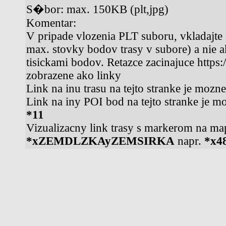
S�bor: max. 150KB (plt,jpg)
Komentar:
V pripade vlozenia PLT suboru, vkladajte
max. stovky bodov trasy v subore) a nie 
tisickami bodov. Retazce zacinajuce https
zobrazene ako linky
Link na inu trasu na tejto stranke je mozn
Link na iny POI bod na tejto stranke je m
*11
Vizualizacny link trasy s markerom na ma
*xZEMDLZKAyZEMSIRKA
napr.
*x4