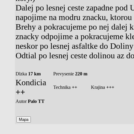
Dalej po lesnej ceste zapadne po
napojime na modru znacku, ktorou 
Brehy a pokracujeme po nej dalej k
znacky odpojime a pokracujeme kles
neskor po lesnej asfaltke do Dolin
Odtial po lesnej ceste dolinou az d
Dlzka
17 km
Prevysenie
220 m
Kondicia
Technika
++
Krajina
+++
++
Autor
Palo TT